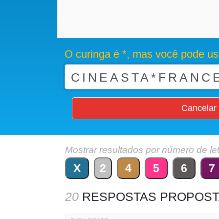
O curinga é *, mas você pode us
Cancelar
Mostrar resultados por número de le
X
2
4
5
6
7
20
RESPOSTAS PROPOST