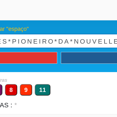
ar "espaço"
tras
8
9
11
AS :
*