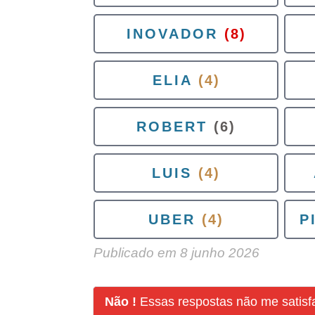
INOVADOR
(8)
ELIA
(4)
ROBERT
(6)
LUIS
(4)
UBER
(4)
P
Publicado em
8 junho 2026
Não !
Essas respostas não me satis