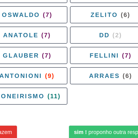
OSWALDO
(7)
ZELITO
(6)
ANATOLE
(7)
DD
(2)
GLAUBER
(7)
FELLINI
(7)
ANTONIONI
(9)
ARRAES
(6)
IONEIRISMO
(11)
fazem
sim !
proponho outra res