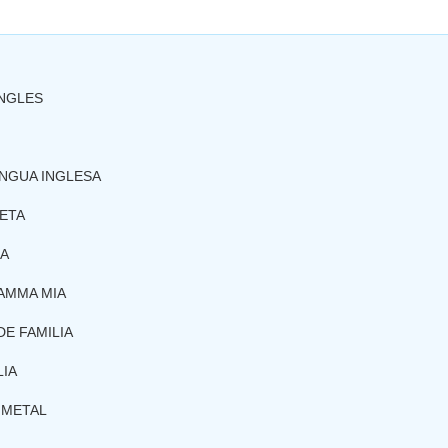
NGLES
INGUA INGLESA
ETA
UA
MAMMA MIA
E FAMILIA
LIA
 METAL