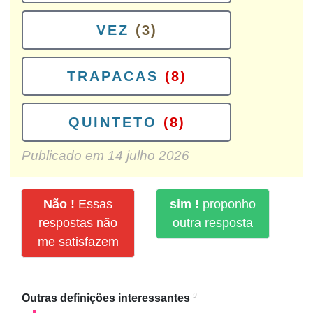
VEZ
(3)
TRAPACAS
(8)
QUINTETO
(8)
Publicado em
14 julho 2026
Não !
Essas
sim !
proponho
respostas não
outra resposta
me satisfazem
9
Outras definições interessantes