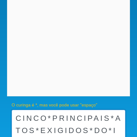
O curinga é *, mas você pode usar "espaço"