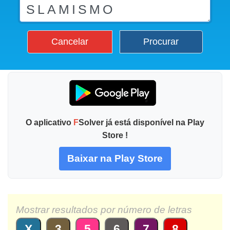
Cancelar
Procurar
O aplicativo
F
Solver já está disponível na Play
Store !
Baixar na Play Store
Mostrar resultados por número de letras
X
3
5
6
7
8