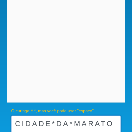
O curinga é *, mas você pode usar "espaço"