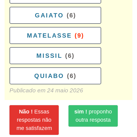
GAIATO
(6)
MATELASSE
(9)
MISSIL
(6)
QUIABO
(6)
Publicado em
24 maio 2026
Não !
Essas
sim !
proponho
respostas não
outra resposta
me satisfazem