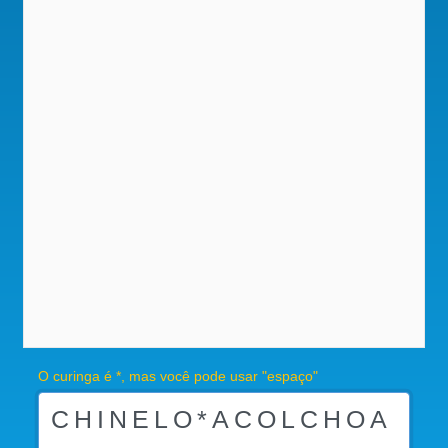
O curinga é *, mas você pode usar "espaço"