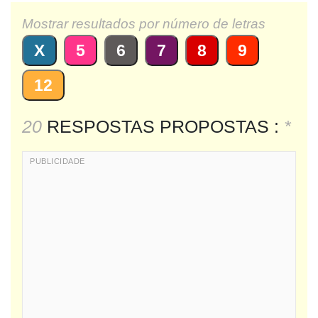
Mostrar resultados por número de letras
X
5
6
7
8
9
12
20
RESPOSTAS PROPOSTAS :
*