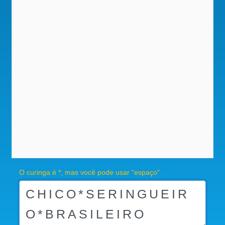
O curinga é *, mas você pode usar "espaço"