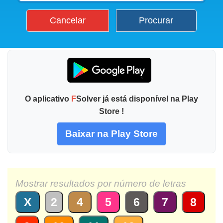
Cancelar
Procurar
O aplicativo
F
Solver já está disponível na Play
Store !
Baixar na Play Store
Mostrar resultados por número de letras
X
2
4
5
6
7
8