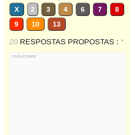
X
2
3
4
6
7
8
9
10
13
20
RESPOSTAS PROPOSTAS :
*