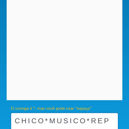
O curinga é *, mas você pode usar "espaço"