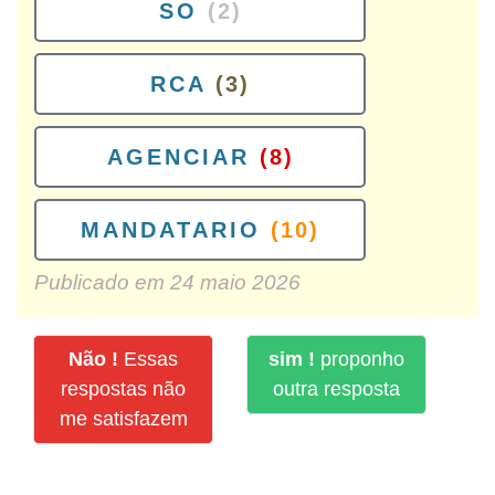
SO
(2)
RCA
(3)
AGENCIAR
(8)
MANDATARIO
(10)
Publicado em
24 maio 2026
Não !
Essas
sim !
proponho
respostas não
outra resposta
me satisfazem