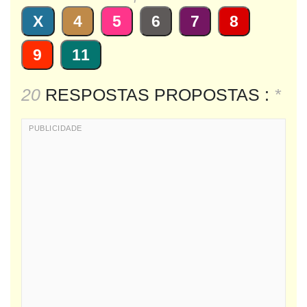
X
4
5
6
7
8
9
11
20
RESPOSTAS PROPOSTAS :
*