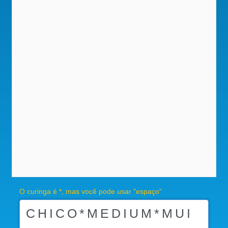
O curinga é *, mas você pode usar "espaço"