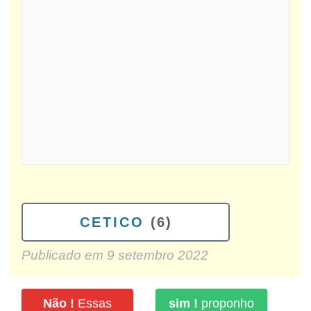
CETICO
(6)
Publicado em
9 setembro 2022
Não !
Essas
sim !
proponho