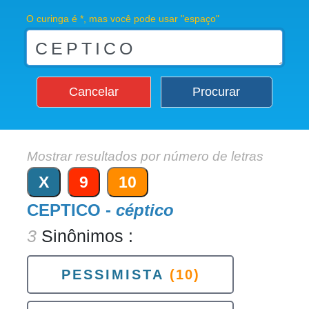
O curinga é *, mas você pode usar "espaço"
Cancelar
Procurar
Mostrar resultados por número de letras
X
9
10
CEPTICO -
céptico
3
Sinônimos :
PESSIMISTA
(10)