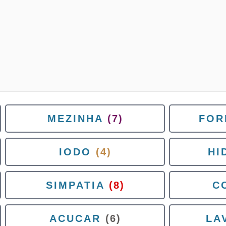
MEZINHA
(7)
FOR
IODO
(4)
HI
SIMPATIA
(8)
C
ACUCAR
(6)
LA