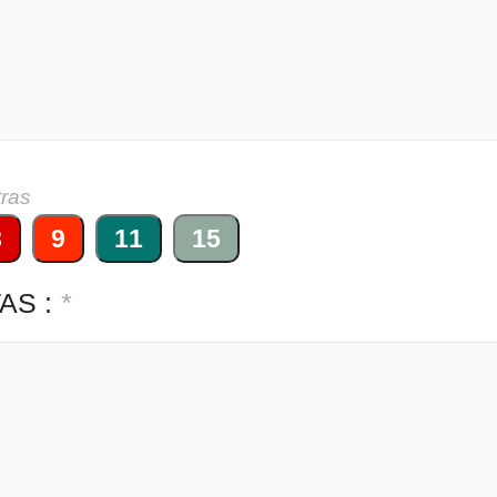
tras
8
9
11
15
AS :
*