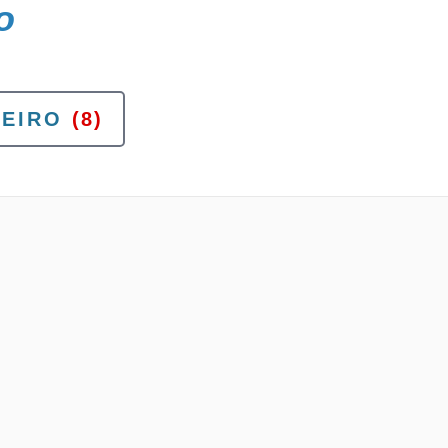
o
EIRO
(8)