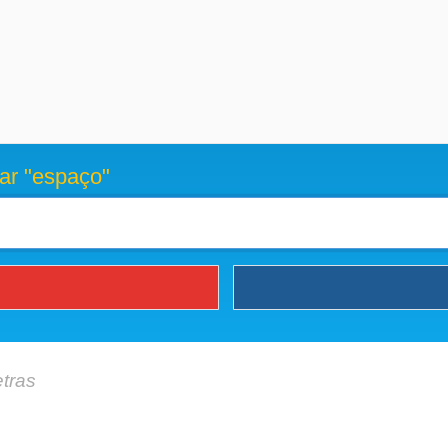
ar "espaço"
etras