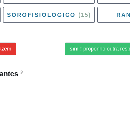
SOROFISIOLOGICO
(15)
RA
fazem
sim !
proponho outra res
9
santes