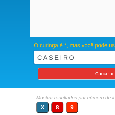
O curinga é *, mas você pode us
Cancelar
Mostrar resultados por número de l
X
8
9