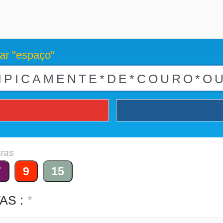
ar "espaço"
tras
7
9
15
AS :
*