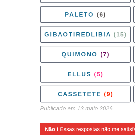
PALETO
(6)
GIBAOTIREDLIBIA
(15)
QUIMONO
(7)
ELLUS
(5)
CASSETETE
(9)
Publicado em
13 maio 2026
Não !
Essas respostas não me satis