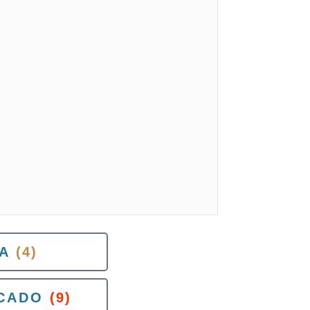
A
(4)
CADO
(9)