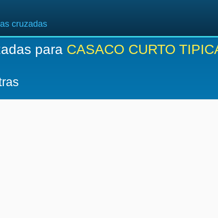
ras cruzadas
zadas para
CASACO CURTO TIPI
tras