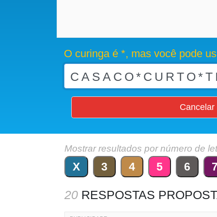
O curinga é *, mas você pode us
Cancelar
Mostrar resultados por número de le
X
3
4
5
6
20
RESPOSTAS PROPOST