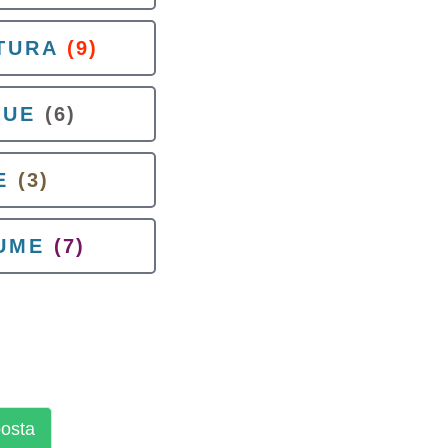
TURA
(9)
QUE
(6)
E
(3)
UME
(7)
posta