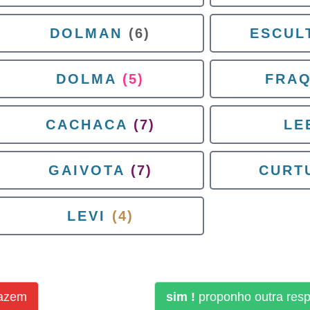
DOLMAN
(6)
ESCUL
DOLMA
(5)
FRA
CACHACA
(7)
LE
GAIVOTA
(7)
CURT
LEVI
(4)
fazem
sim !
proponho outra res