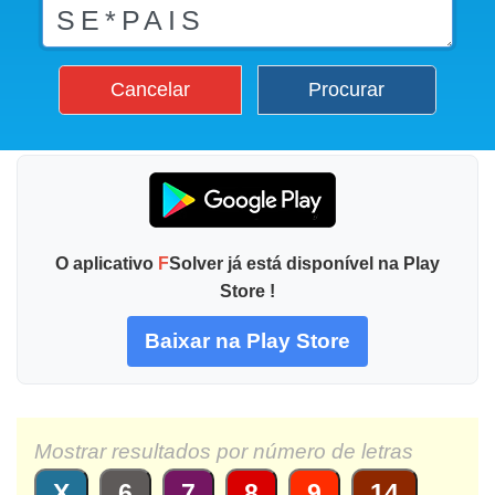
Cancelar
Procurar
O aplicativo
F
Solver já está disponível na Play
Store !
Baixar na Play Store
Mostrar resultados por número de letras
X
6
7
8
9
14