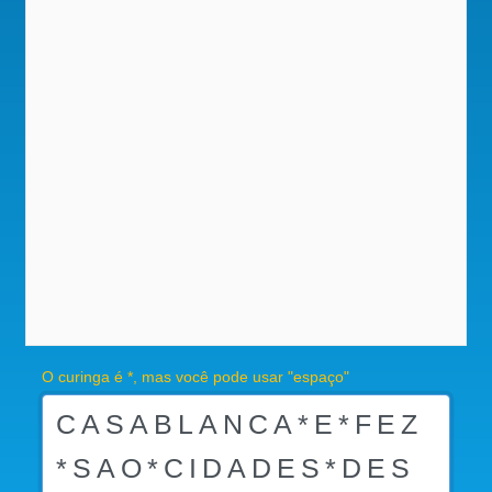
O curinga é *, mas você pode usar "espaço"