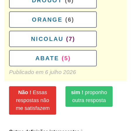
DROUOT
(6)
ORANGE
(6)
NICOLAU
(7)
ABATE
(5)
Publicado em
6 julho 2026
Não !
Essas
sim !
proponho
respostas não
outra resposta
me satisfazem
9