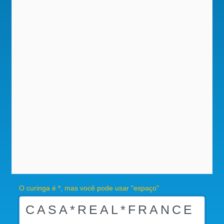
O curinga é *, mas você pode usar "espaço"