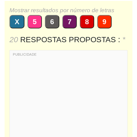
Mostrar resultados por número de letras
X
5
6
7
8
9
20
RESPOSTAS PROPOSTAS :
*