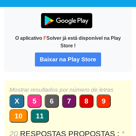
O aplicativo
F
Solver já está disponível na Play
Store !
Baixar na Play Store
Mostrar resultados por número de letras
X
5
6
7
8
9
10
11
20
RESPOSTAS PROPOSTAS :
*