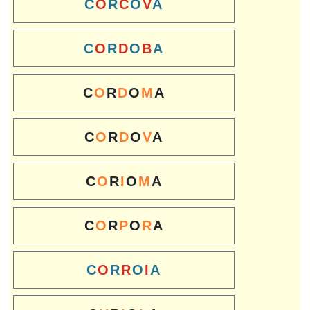
C
O
R
C
O
V
A
C
O
R
D
O
B
A
C
O
R
D
O
M
A
C
O
R
D
O
V
A
C
O
R
I
O
M
A
C
O
R
P
O
R
A
C
O
R
R
O
I
A