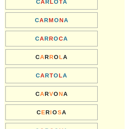
C
A
R
L
O
T
A
C
A
R
M
O
N
A
C
A
R
R
O
C
A
C
A
R
R
O
L
A
C
A
R
T
O
L
A
C
A
R
V
O
N
A
C
E
R
I
O
S
A