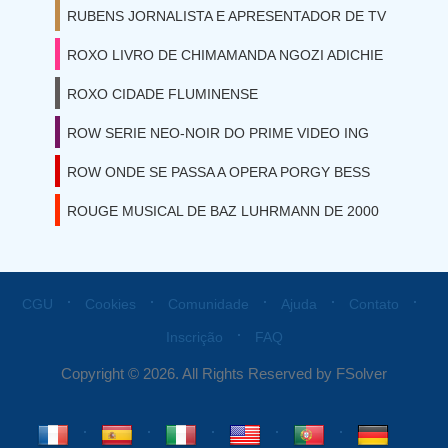
RUBENS JORNALISTA E APRESENTADOR DE TV
ROXO LIVRO DE CHIMAMANDA NGOZI ADICHIE
ROXO CIDADE FLUMINENSE
ROW SERIE NEO-NOIR DO PRIME VIDEO ING
ROW ONDE SE PASSA A OPERA PORGY BESS
ROUGE MUSICAL DE BAZ LUHRMANN DE 2000
⋅
⋅
⋅
⋅
⋅
CGU
Cookies
Comunidade
Ajuda
Contato
⋅
Inscrição
FAQ
Copyright © 2026. All Rights Reserved by FSolver
⋅
⋅
⋅
⋅
⋅