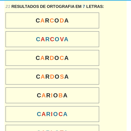
21
RESULTADOS DE ORTOGRAFIA EM
7
LETRAS:
C
A
R
C
O
D
A
C
A
R
C
O
V
A
C
A
R
D
O
C
A
C
A
R
D
O
S
A
C
A
R
I
O
B
A
C
A
R
I
O
C
A