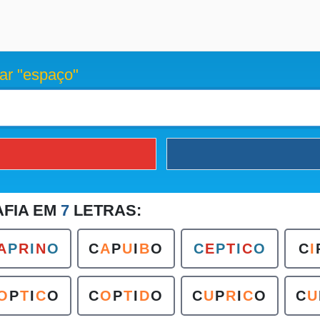
ar "espaço"
AFIA EM
7
LETRAS:
A
P
R
I
N
O
C
A
P
U
I
B
O
C
E
P
T
I
C
O
C
I
O
P
T
I
C
O
C
O
P
T
I
D
O
C
U
P
R
I
C
O
C
U