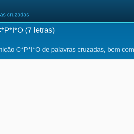
ras cruzadas
*P*I*O (7 letras)
inição C*P*I*O de palavras cruzadas, bem com