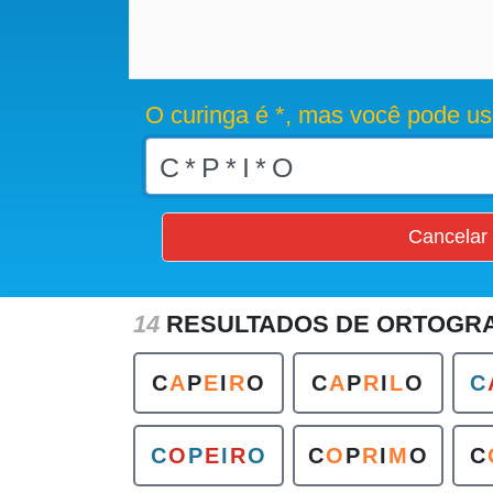
O curinga é *, mas você pode us
Cancelar
14
RESULTADOS DE ORTOGR
C
A
P
E
I
R
O
C
A
P
R
I
L
O
C
C
O
P
E
I
R
O
C
O
P
R
I
M
O
C