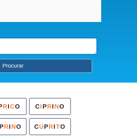
Procurar
P
R
I
C
O
C
I
P
R
I
N
O
P
R
I
N
O
C
U
P
R
I
T
O