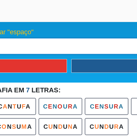
ar "espaço"
AFIA EM
7
LETRAS:
C
A
N
T
U
F
A
C
E
N
O
U
R
A
C
E
N
S
U
R
A
C
O
N
S
U
M
A
C
U
N
D
U
N
A
C
U
N
D
U
R
A