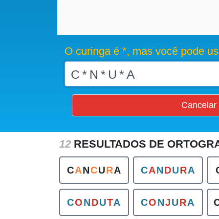
O curinga é *, mas você pode us
Cancelar
12
RESULTADOS DE ORTOGR
C
A
N
C
U
R
A
C
A
N
D
U
R
A
C
O
N
D
U
T
A
C
O
N
J
U
R
A