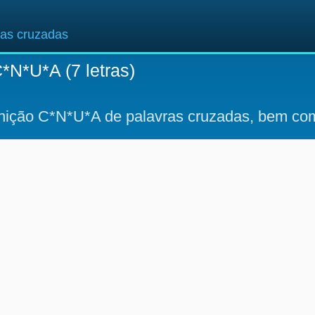
ras cruzadas
*N*U*A (7 letras)
inição C*N*U*A de palavras cruzadas, bem com