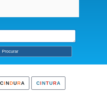
Procurar
C
I
N
D
U
R
A
C
I
N
T
U
R
A