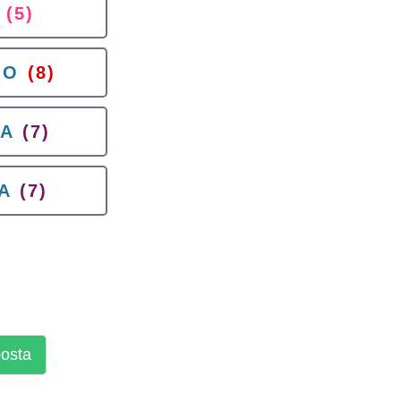
(5)
CO
(8)
A
(7)
A
(7)
posta