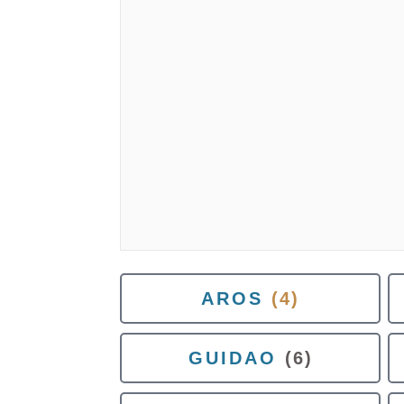
AROS
(4)
GUIDAO
(6)