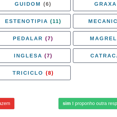
GUIDOM
(6)
GRAXA
ESTENOTIPIA
(11)
MECANI
PEDALAR
(7)
MAGREL
INGLESA
(7)
CATRAC
TRICICLO
(8)
fazem
sim !
proponho outra res