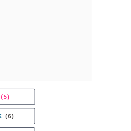
(5)
K
(6)