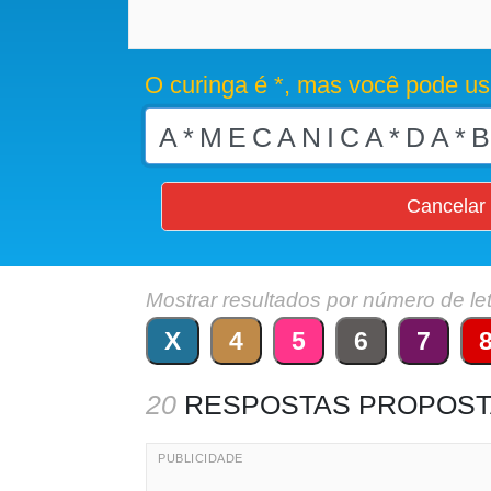
O curinga é *, mas você pode us
Cancelar
Mostrar resultados por número de le
X
4
5
6
7
20
RESPOSTAS PROPOST