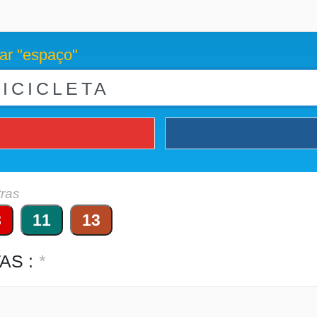
ar "espaço"
tras
8
11
13
AS :
*