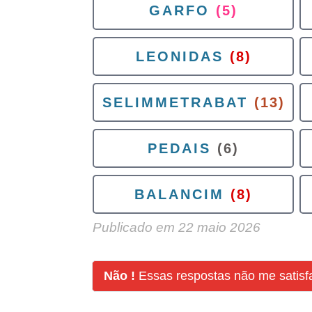
GARFO
(5)
LEONIDAS
(8)
SELIMMETRABAT
(13)
PEDAIS
(6)
BALANCIM
(8)
Publicado em
22 maio 2026
Não !
Essas respostas não me satis