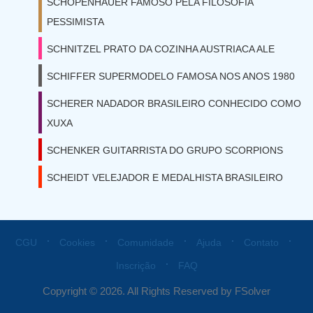
SCHOPENHAUER FAMOSO PELA FILOSOFIA
PESSIMISTA
SCHNITZEL PRATO DA COZINHA AUSTRIACA ALE
SCHIFFER SUPERMODELO FAMOSA NOS ANOS 1980
SCHERER NADADOR BRASILEIRO CONHECIDO COMO
XUXA
SCHENKER GUITARRISTA DO GRUPO SCORPIONS
SCHEIDT VELEJADOR E MEDALHISTA BRASILEIRO
⋅
⋅
⋅
⋅
⋅
CGU
Cookies
Comunidade
Ajuda
Contato
⋅
Inscrição
FAQ
Copyright © 2026. All Rights Reserved by FSolver