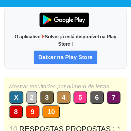
O aplicativo
F
Solver já está disponível na Play
Store !
Baixar na Play Store
Mostrar resultados por número de letras
X
2
3
4
5
6
7
8
9
10
10
RESPOSTAS PROPOSTAS :
*