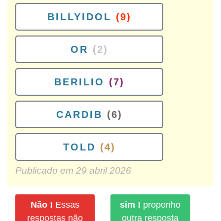
BILLYIDOL
(9)
OR
(2)
BERILIO
(7)
CARDIB
(6)
TOLD
(4)
Publicado em
29 abril 2026
Não !
Essas
sim !
proponho
respostas não
outra resposta