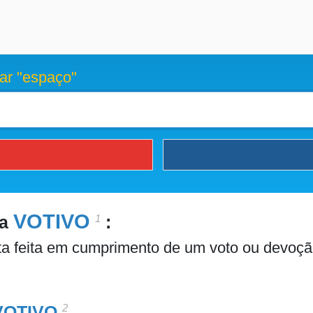
ar "espaço"
VOTIVO
1
ra
:
ta feita em cumprimento de um voto ou devoçã
2
VOTIVO