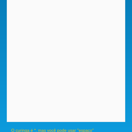
O curinga é *, mas você pode usar "espaço"