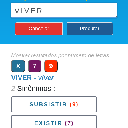
Cancelar
Procurar
Mostrar resultados por número de letras
X
7
9
VIVER -
viver
2
Sinônimos :
SUBSISTIR
(9)
EXISTIR
(7)