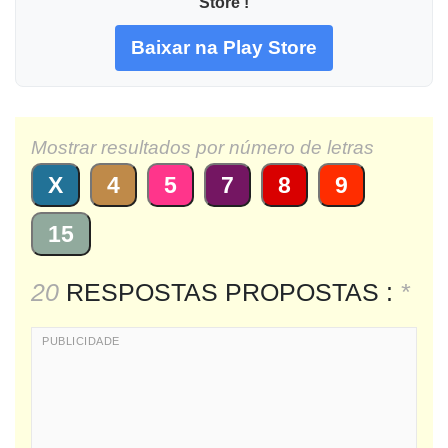
Store !
Baixar na Play Store
Mostrar resultados por número de letras
X
4
5
7
8
9
15
20
RESPOSTAS PROPOSTAS :
*