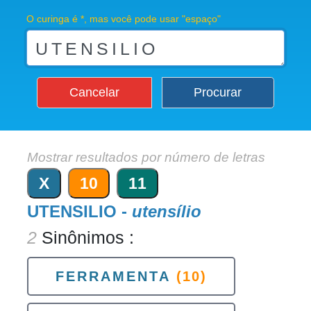
O curinga é *, mas você pode usar "espaço"
Cancelar
Procurar
Mostrar resultados por número de letras
X
10
11
UTENSILIO -
utensílio
2
Sinônimos :
FERRAMENTA
(10)