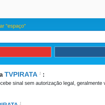
ar "espaço"
TVPIRATA
1
ra
:
ecebe sinal sem autorização legal, geralmente 
1
PIRATA