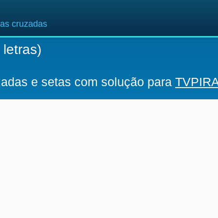
ras cruzadas
 letras)
uzadas e setas com solução para
TVPIR