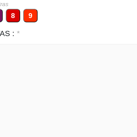
tras
8
9
AS :
*