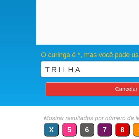
O curinga é *, mas você pode us
Cancelar
Mostrar resultados por número de l
X
5
6
7
8