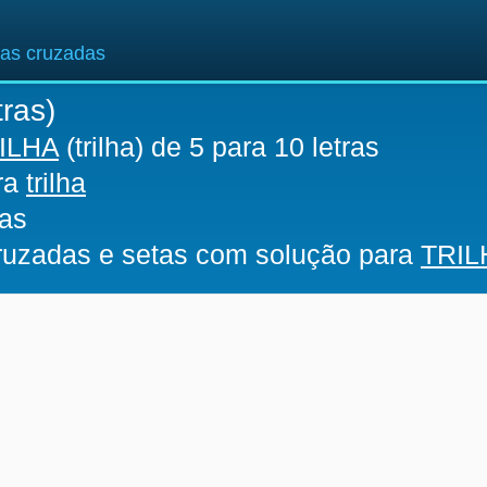
ras cruzadas
tras)
ILHA
(trilha) de 5 para 10 letras
ara
trilha
ras
cruzadas e setas com solução para
TRIL