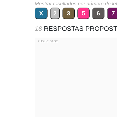
Mostrar resultados por número de le
X
2
3
5
6
7
18
RESPOSTAS PROPOST