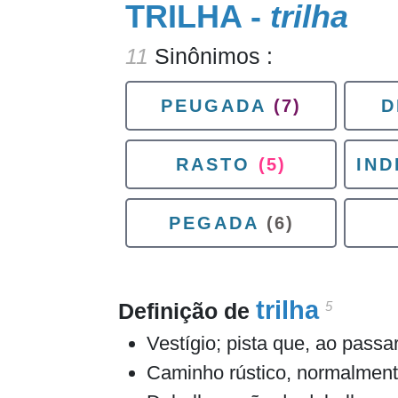
TRILHA -
trilha
11
Sinônimos :
PEUGADA
(7)
D
RASTO
(5)
IND
PEGADA
(6)
trilha
5
Definição de
Vestígio; pista que, ao passa
Caminho rústico, normalmente 