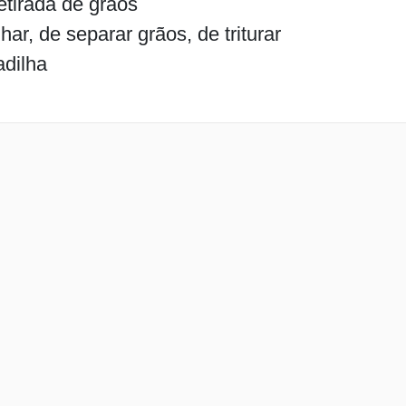
etirada de grãos
lhar, de separar grãos, de triturar
adilha