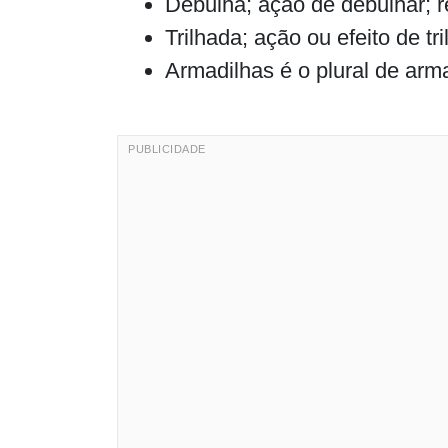
Debulha; ação de debulhar; r
Trilhada; ação ou efeito de tri
Armadilhas é o plural de arm