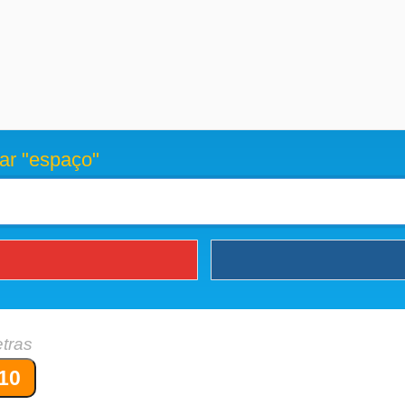
ar "espaço"
etras
10