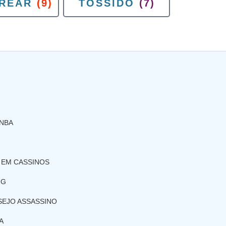
REAR
(9)
TOSSIDO
(7)
 NBA
 EM CASSINOS
NG
SEJO ASSASSINO
A