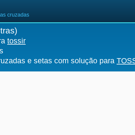
ras cruzadas
tras)
ara
tossir
s
cruzadas e setas com solução para
TOS