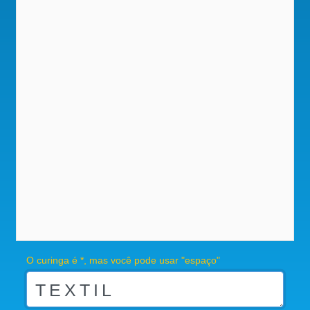
O curinga é *, mas você pode usar "espaço"