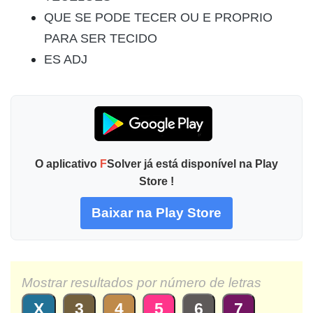
QUE SE PODE TECER OU E PROPRIO
PARA SER TECIDO
ES ADJ
O aplicativo
F
Solver já está disponível na Play
Store !
Baixar na Play Store
Mostrar resultados por número de letras
X
3
4
5
6
7