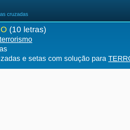
ras cruzadas
MO
(10 letras)
terrorismo
ras
ruzadas e setas com solução para
TERR