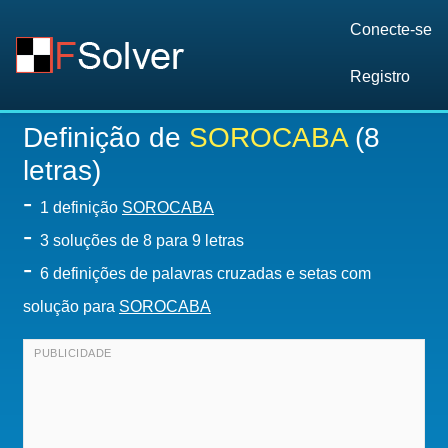
Conecte-se
Registro
Definição de
SOROCABA
(8
letras)
-
1 definição
SOROCABA
-
3
soluções de 8 para 9 letras
-
6 definições de palavras cruzadas e setas com
solução para
SOROCABA