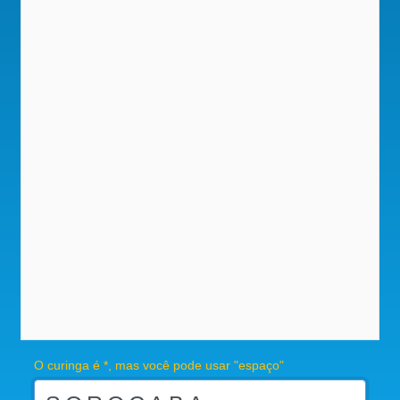
O curinga é *, mas você pode usar "espaço"