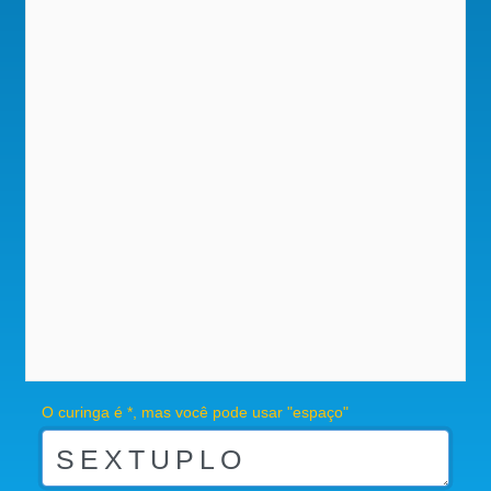
O curinga é *, mas você pode usar "espaço"