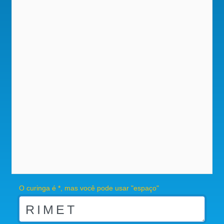
O curinga é *, mas você pode usar "espaço"