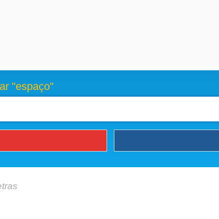
ar "espaço"
etras