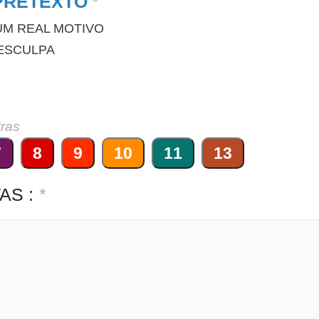
PRETEXTO
UM REAL MOTIVO
ESCULPA
tras
7
8
9
10
11
13
AS :
*