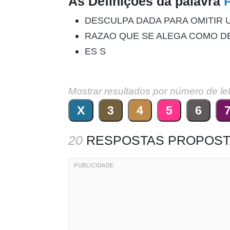
As Definições da palavra
DESCULPA DADA PARA OMITIR 
RAZAO QUE SE ALEGA COMO D
ES S
Mostrar resultados por número de le
X
3
4
5
6
20
RESPOSTAS PROPOST