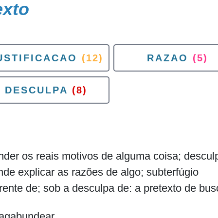
exto
USTIFICACAO
(12)
RAZAO
(5)
DESCULPA
(8)
onder os reais motivos de alguma coisa; descul
e explicar as razões de algo; subterfúgio
rente de; sob a desculpa de: a pretexto de bu
vagabundear