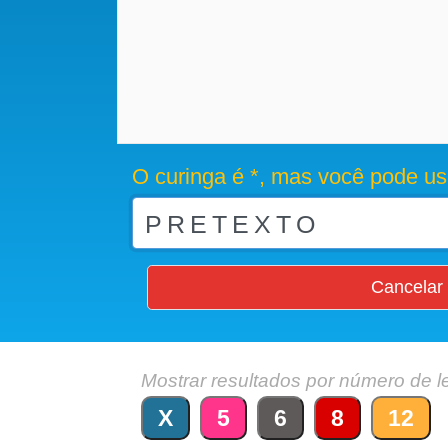
O curinga é *, mas você pode us
Cancelar
Mostrar resultados por número de l
X
5
6
8
12