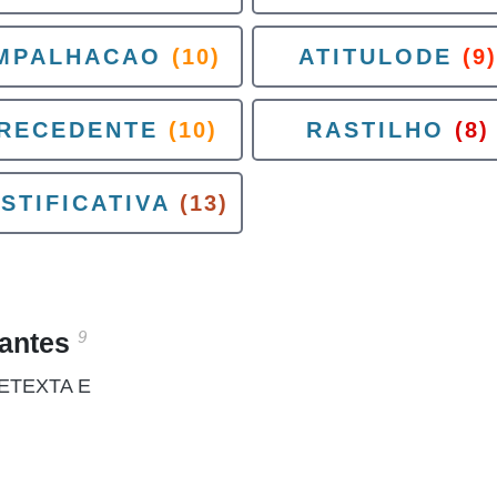
MPALHACAO
(10)
ATITULODE
(9)
RECEDENTE
(10)
RASTILHO
(8)
STIFICATIVA
(13)
9
santes
ETEXTA E