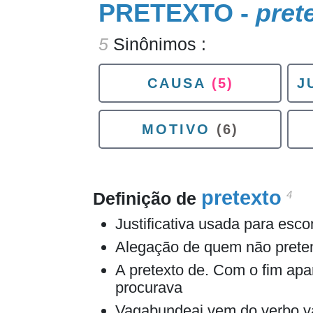
PRETEXTO -
pret
5
Sinônimos :
CAUSA
(5)
J
MOTIVO
(6)
pretexto
4
Definição de
Justificativa usada para esc
Alegação de quem não pretend
A pretexto de. Com o fim apa
procurava
Vagabundeai vem do verbo 