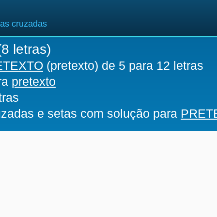
ras cruzadas
8 letras)
ETEXTO
(pretexto) de 5 para 12 letras
ara
pretexto
tras
ruzadas e setas com solução para
PRET