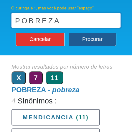
O curinga é *, mas você pode usar "espaço"
Cancelar
Procurar
Mostrar resultados por número de letras
X
7
11
POBREZA -
pobreza
4
Sinônimos :
MENDICANCIA
(11)