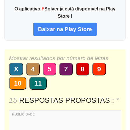
O aplicativo
F
Solver já está disponível na Play
Store !
Baixar na Play Store
Mostrar resultados por número de letras
X
4
5
7
8
9
10
11
15
RESPOSTAS PROPOSTAS :
*