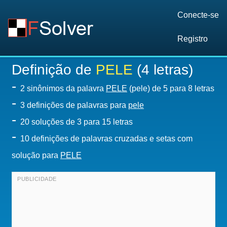
Conecte-se
Registro
Definição de
PELE
(4 letras)
-
2 sinônimos da palavra
PELE
(pele) de 5 para 8 letras
-
3 definições de palavras para
pele
-
20
soluções de 3 para 15 letras
-
10 definições de palavras cruzadas e setas com
solução para
PELE