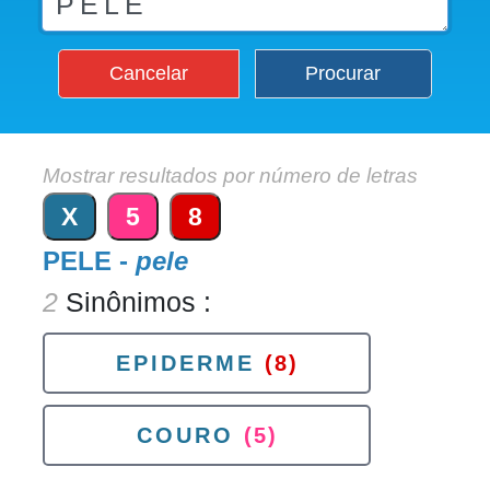
Cancelar
Procurar
Mostrar resultados por número de letras
X
5
8
PELE -
pele
2
Sinônimos :
EPIDERME
(8)
COURO
(5)