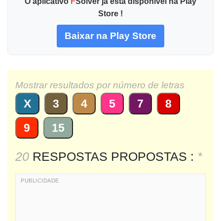
O aplicativo
F
Solver já está disponível na Play
Store !
Baixar na Play Store
Mostrar resultados por número de letras
X
3
4
5
7
8
9
15
20
RESPOSTAS PROPOSTAS :
*