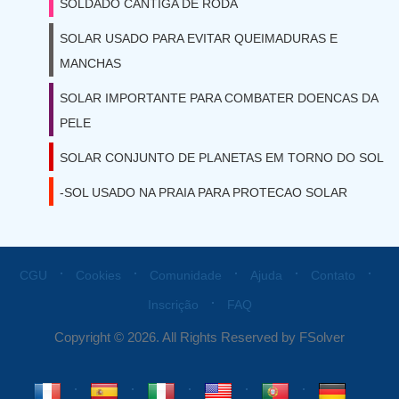
SOLDADO CANTIGA DE RODA
SOLAR USADO PARA EVITAR QUEIMADURAS E
MANCHAS
SOLAR IMPORTANTE PARA COMBATER DOENCAS DA
PELE
SOLAR CONJUNTO DE PLANETAS EM TORNO DO SOL
-SOL USADO NA PRAIA PARA PROTECAO SOLAR
⋅
⋅
⋅
⋅
⋅
CGU
Cookies
Comunidade
Ajuda
Contato
⋅
Inscrição
FAQ
Copyright © 2026. All Rights Reserved by FSolver
⋅
⋅
⋅
⋅
⋅