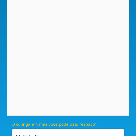
O curinga é *, mas você pode usar "espaço"