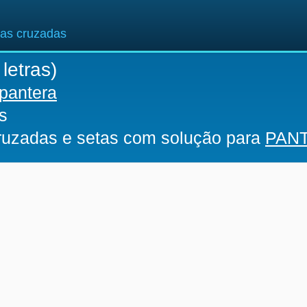
ras cruzadas
letras)
pantera
s
cruzadas e setas com solução para
PAN