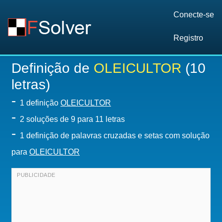
Conecte-se
Registro
Definição de
OLEICULTOR
(10
letras)
-
1 definição
OLEICULTOR
-
2
soluções de 9 para 11 letras
-
1 definição de palavras cruzadas e setas com solução
para
OLEICULTOR