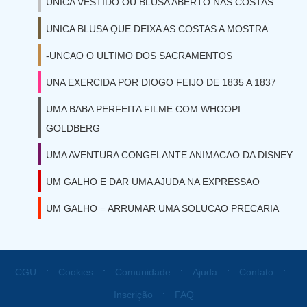
UNICA VESTIDO OU BLUSA ABERTO NAS COSTAS
UNICA BLUSA QUE DEIXA AS COSTAS A MOSTRA
-UNCAO O ULTIMO DOS SACRAMENTOS
UNA EXERCIDA POR DIOGO FEIJO DE 1835 A 1837
UMA BABA PERFEITA FILME COM WHOOPI
GOLDBERG
UMA AVENTURA CONGELANTE ANIMACAO DA DISNEY
UM GALHO E DAR UMA AJUDA NA EXPRESSAO
UM GALHO = ARRUMAR UMA SOLUCAO PRECARIA
⋅
⋅
⋅
⋅
⋅
CGU
Cookies
Comunidade
Ajuda
Contato
⋅
Inscrição
FAQ