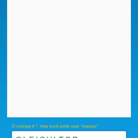
O curinga é *, mas você pode usar "espaço"