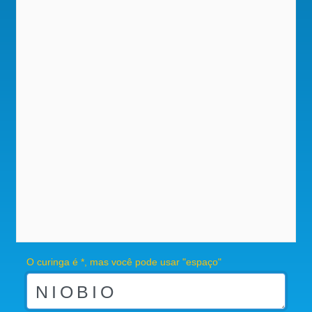
O curinga é *, mas você pode usar "espaço"