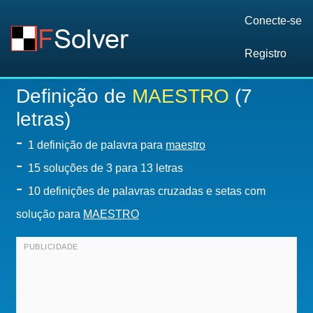
Conecte-se
Registro
Definição de
MAESTRO
(7
letras)
-
1 definição de palavra para
maestro
-
15
soluções de 3 para 13 letras
-
10 definições de palavras cruzadas e setas com
solução para
MAESTRO