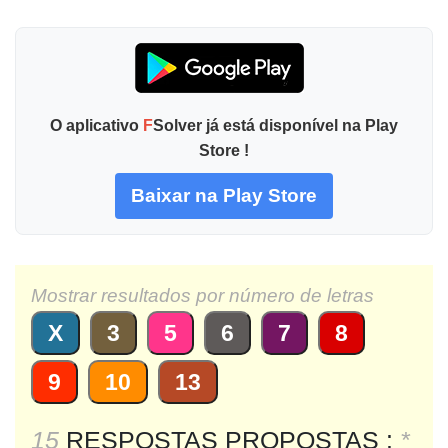
O aplicativo
F
Solver já está disponível na Play
Store !
Baixar na Play Store
Mostrar resultados por número de letras
X
3
5
6
7
8
9
10
13
15
RESPOSTAS PROPOSTAS :
*