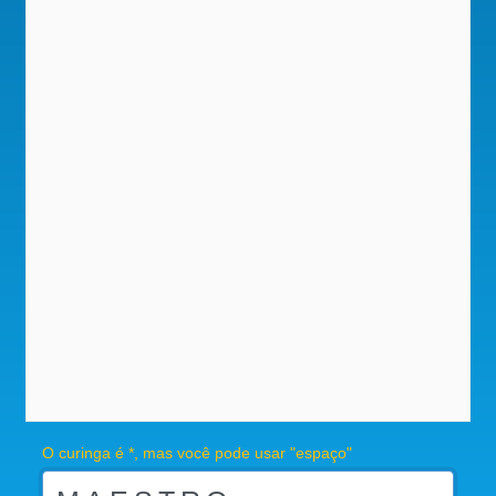
O curinga é *, mas você pode usar "espaço"