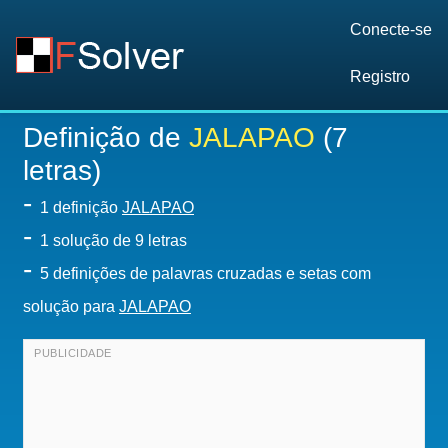
Conecte-se
Registro
Definição de
JALAPAO
(7
letras)
-
1 definição
JALAPAO
-
1
solução de 9 letras
-
5 definições de palavras cruzadas e setas com
solução para
JALAPAO