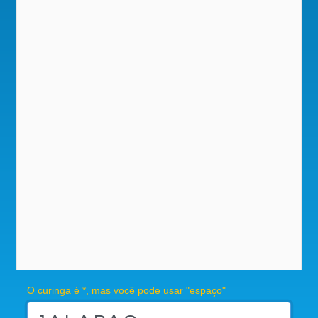
O curinga é *, mas você pode usar "espaço"