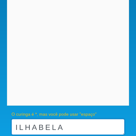
O curinga é *, mas você pode usar "espaço"