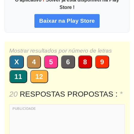
Store !
Baixar na Play Store
Mostrar resultados por número de letras
X
4
5
6
8
9
11
12
20
RESPOSTAS PROPOSTAS :
*