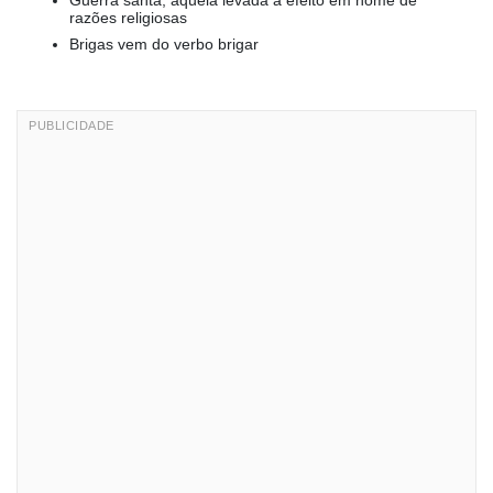
Guerra santa, aquela levada a efeito em nome de
razões religiosas
Brigas vem do verbo brigar