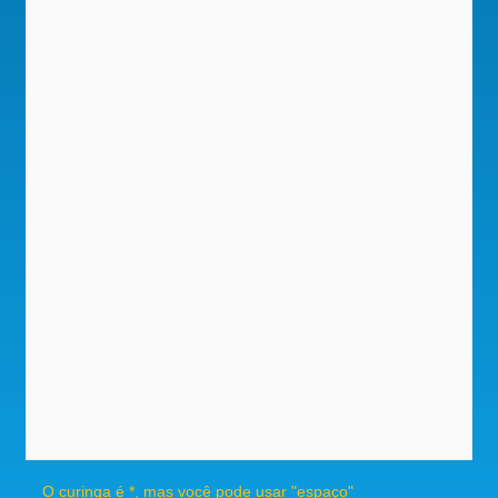
O curinga é *, mas você pode usar "espaço"