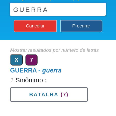
Cancelar
Procurar
Mostrar resultados por número de letras
X
7
GUERRA -
guerra
1
Sinônimo :
BATALHA
(7)