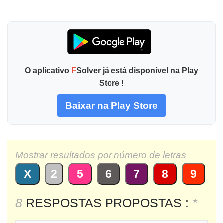
O aplicativo
F
Solver já está disponível na Play
Store !
Baixar na Play Store
Mostrar resultados por número de letras
X
2
5
6
7
8
9
8
RESPOSTAS PROPOSTAS :
*