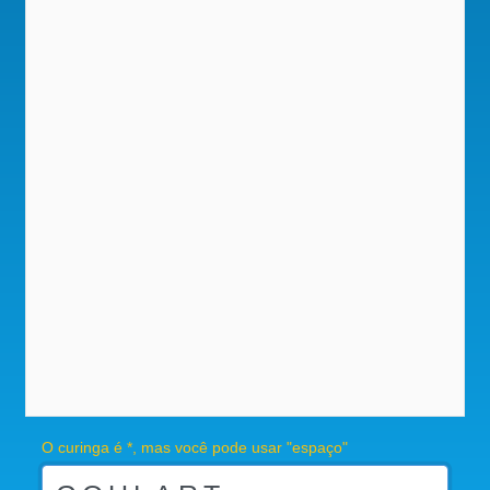
O curinga é *, mas você pode usar "espaço"