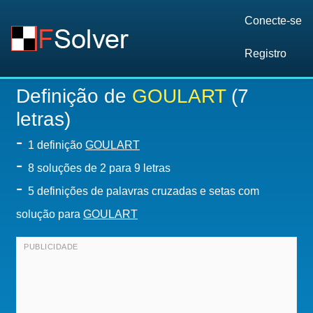
Conecte-se
Registro
Definição de
GOULART
(7
letras)
-
1 definição
GOULART
-
8
soluções de 2 para 9 letras
-
5 definições de palavras cruzadas e setas com
solução para
GOULART