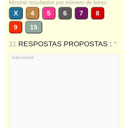
Mostrar resultados por número de letras
X
4
5
6
7
8
9
15
11
RESPOSTAS PROPOSTAS :
*