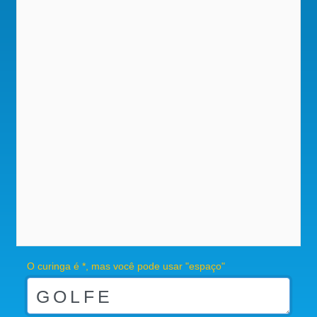
O curinga é *, mas você pode usar "espaço"