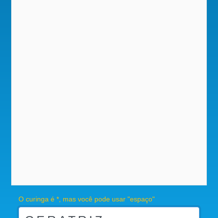
O curinga é *, mas você pode usar "espaço"