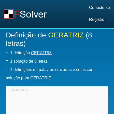
Conecte-se
Registro
Definição de
GERATRIZ
(8
letras)
-
1 definição
GERATRIZ
-
1
solução de 6 letras
-
4 definições de palavras cruzadas e setas com
solução para
GERATRIZ