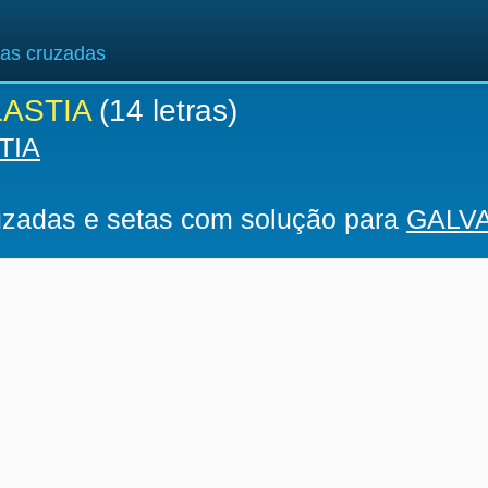
ras cruzadas
ASTIA
(14 letras)
TIA
ruzadas e setas com solução para
GALV