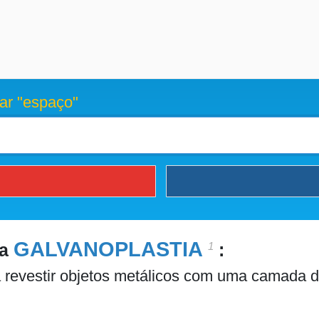
ar "espaço"
GALVANOPLASTIA
1
ra
:
 revestir objetos metálicos com uma camada d