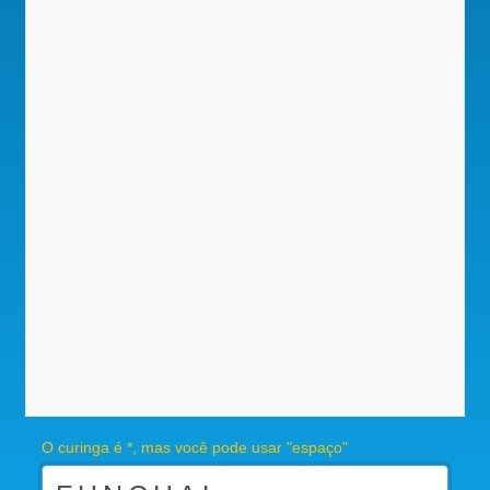
O curinga é *, mas você pode usar "espaço"