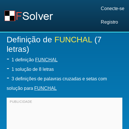
Conecte-se
Registro
Definição de
FUNCHAL
(7
letras)
-
1 definição
FUNCHAL
-
1
solução de 8 letras
-
3 definições de palavras cruzadas e setas com
solução para
FUNCHAL