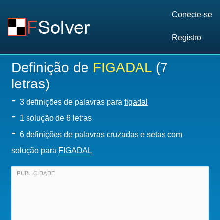
Conecte-se
Registro
Definição de
FIGADAL
(7
letras)
-
3 definições de palavras para
figadal
-
1
solução de 6 letras
-
6 definições de palavras cruzadas e setas com
solução para
FIGADAL