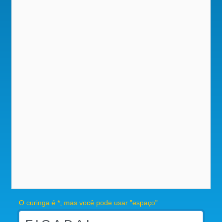
O curinga é *, mas você pode usar "espaço"