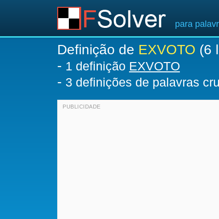
para palav
Definição de
EXVOTO
(6 l
-
1 definição
EXVOTO
-
3 definições de palavras c