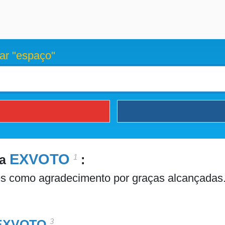
ar "espaço"
EXVOTO
1
ra
:
des como agradecimento por graças alcançadas
3
EXVOTO