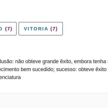
O
(7)
VITORIA
(7)
lusão: não obteve grande êxito, embora tenha
tecimento bem sucedido; sucesso: obteve êxit
cenciatura