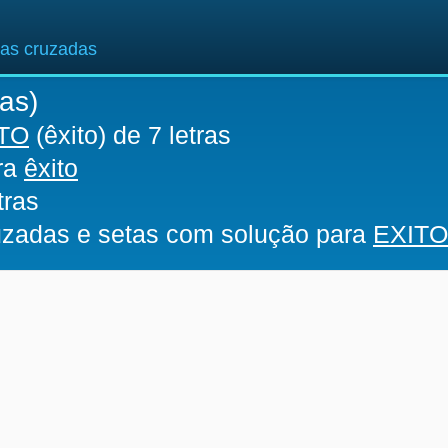
ras cruzadas
ras)
TO
(êxito) de 7 letras
ara
êxito
tras
ruzadas e setas com solução para
EXITO