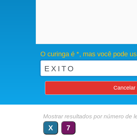
O curinga é *, mas você pode us
Cancelar
Mostrar resultados por número de l
X
7