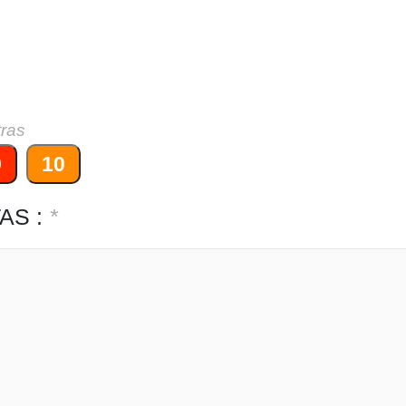
tras
9
10
AS :
*