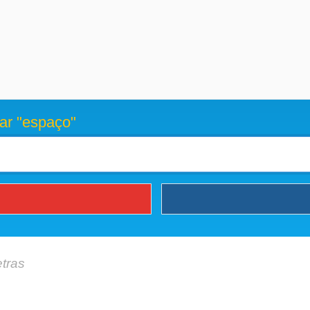
ar "espaço"
etras