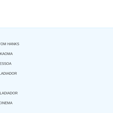
 TOM HANKS
 KAOMA
PESSOA
GLADIADOR
GLADIADOR
CINEMA