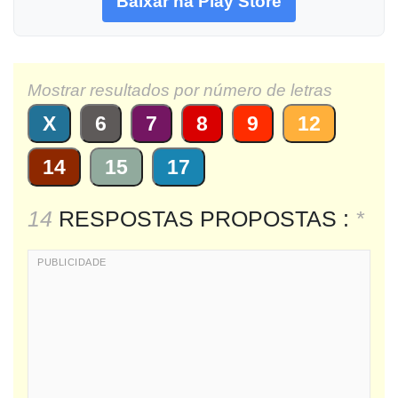
Baixar na Play Store
Mostrar resultados por número de letras
X
6
7
8
9
12
14
15
17
14
RESPOSTAS PROPOSTAS :
*