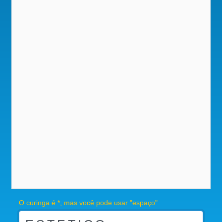
O curinga é *, mas você pode usar "espaço"