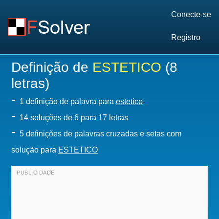
Conecte-se
Registro
Definição de
ESTETICO
(8
letras)
-
1 definição de palavra para
estetico
-
14
soluções de 6 para 17 letras
-
5 definições de palavras cruzadas e setas com
solução para
ESTETICO