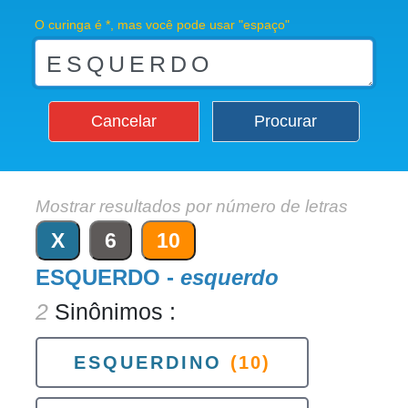
O curinga é *, mas você pode usar "espaço"
Cancelar
Procurar
Mostrar resultados por número de letras
X
6
10
ESQUERDO -
esquerdo
2
Sinônimos :
ESQUERDINO
(10)