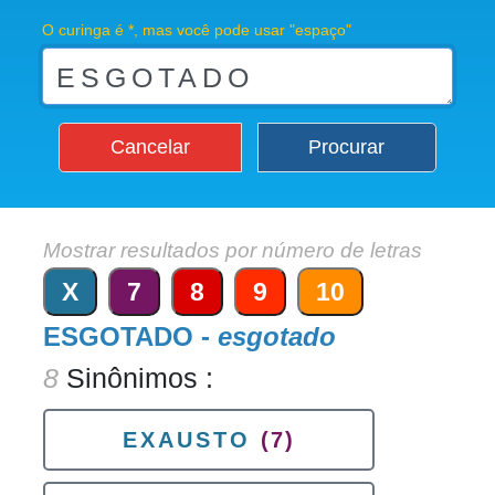
O curinga é *, mas você pode usar "espaço"
Cancelar
Procurar
Mostrar resultados por número de letras
X
7
8
9
10
ESGOTADO -
esgotado
8
Sinônimos :
EXAUSTO
(7)