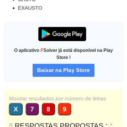
EXAUSTO
O aplicativo
F
Solver já está disponível na Play
Store !
Baixar na Play Store
Mostrar resultados por número de letras
X
7
8
9
5
RESPOSTAS PROPOSTAS :
*